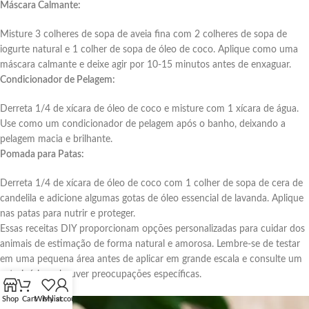
Máscara Calmante:
Misture 3 colheres de sopa de aveia fina com 2 colheres de sopa de
iogurte natural e 1 colher de sopa de óleo de coco. Aplique como uma
máscara calmante e deixe agir por 10-15 minutos antes de enxaguar.
Condicionador de Pelagem:
Derreta 1/4 de xícara de óleo de coco e misture com 1 xícara de água.
Use como um condicionador de pelagem após o banho, deixando a
pelagem macia e brilhante.
Pomada para Patas:
Derreta 1/4 de xícara de óleo de coco com 1 colher de sopa de cera de
candelila e adicione algumas gotas de óleo essencial de lavanda. Aplique
nas patas para nutrir e proteger.
Essas receitas DIY proporcionam opções personalizadas para cuidar dos
animais de estimação de forma natural e amorosa. Lembre-se de testar
em uma pequena área antes de aplicar em grande escala e consulte um
veterinário se houver preocupações específicas.
Shop
Cart
Wishlist
My account