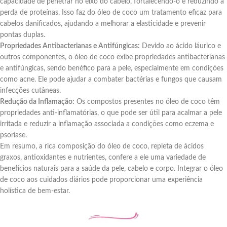
capacidade de penetrar no eixo do cabelo, fortalecendo-o e reduzindo a
perda de proteínas. Isso faz do óleo de coco um tratamento eficaz para
cabelos danificados, ajudando a melhorar a elasticidade e prevenir
pontas duplas.
Propriedades Antibacterianas e Antifúngicas:
Devido ao ácido láurico e
outros componentes, o óleo de coco exibe propriedades antibacterianas
e antifúngicas, sendo benéfico para a pele, especialmente em condições
como acne. Ele pode ajudar a combater bactérias e fungos que causam
infecções cutâneas.
Redução da Inflamação:
Os compostos presentes no óleo de coco têm
propriedades anti-inflamatórias, o que pode ser útil para acalmar a pele
irritada e reduzir a inflamação associada a condições como eczema e
psoríase.
Em resumo, a rica composição do óleo de coco, repleta de ácidos
graxos, antioxidantes e nutrientes, confere a ele uma variedade de
benefícios naturais para a saúde da pele, cabelo e corpo. Integrar o óleo
de coco aos cuidados diários pode proporcionar uma experiência
holística de bem-estar.