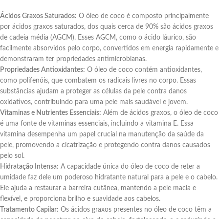
Ácidos Graxos Saturados:
O óleo de coco é composto principalmente
por ácidos graxos saturados, dos quais cerca de 90% são ácidos graxos
de cadeia média (AGCM). Esses AGCM, como o ácido láurico, são
facilmente absorvidos pelo corpo, convertidos em energia rapidamente e
demonstraram ter propriedades antimicrobianas.
Propriedades Antioxidantes:
O óleo de coco contém antioxidantes,
como polifenóis, que combatem os radicais livres no corpo. Essas
substâncias ajudam a proteger as células da pele contra danos
oxidativos, contribuindo para uma pele mais saudável e jovem.
Vitaminas e Nutrientes Essenciais:
Além de ácidos graxos, o óleo de coco
é uma fonte de vitaminas essenciais, incluindo a vitamina E. Essa
vitamina desempenha um papel crucial na manutenção da saúde da
pele, promovendo a cicatrização e protegendo contra danos causados
pelo sol.
Hidratação Intensa:
A capacidade única do óleo de coco de reter a
umidade faz dele um poderoso hidratante natural para a pele e o cabelo.
Ele ajuda a restaurar a barreira cutânea, mantendo a pele macia e
flexível, e proporciona brilho e suavidade aos cabelos.
Tratamento Capilar:
Os ácidos graxos presentes no óleo de coco têm a