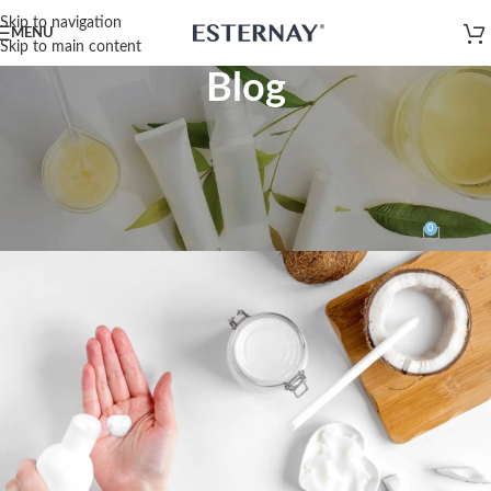
Skip to navigation
MENU
Skip to main content
Blog
INSPIRATION
Uso Cosmético do Óleo de Coco
para Cães e Gatos
0
contato@esternay.com.br
On 27 de agosto de 2021