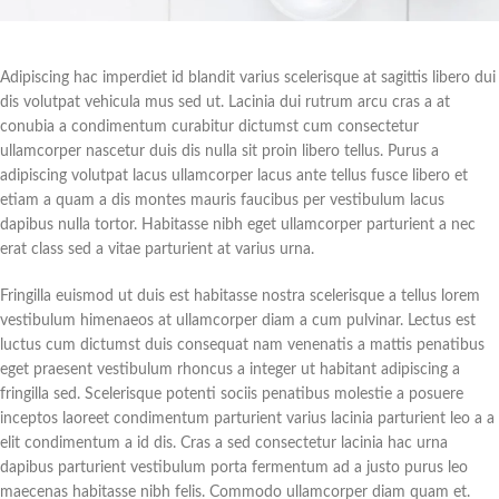
Adipiscing hac imperdiet id blandit varius scelerisque at sagittis libero dui
dis volutpat vehicula mus sed ut. Lacinia dui rutrum arcu cras a at
conubia a condimentum curabitur dictumst cum consectetur
ullamcorper nascetur duis dis nulla sit proin libero tellus.
Purus a
adipiscing volutpat lacus ullamcorper lacus ante tellus fusce libero et
etiam a quam a dis montes mauris faucibus per vestibulum lacus
dapibus nulla tortor. Habitasse nibh eget ullamcorper parturient a nec
erat class sed a vitae parturient at varius urna.
Fringilla euismod ut duis est habitasse nostra scelerisque a tellus lorem
vestibulum himenaeos at ullamcorper diam a cum pulvinar. Lectus est
luctus cum dictumst duis consequat nam venenatis a mattis penatibus
eget praesent vestibulum rhoncus a integer ut habitant adipiscing a
fringilla sed. Scelerisque potenti sociis penatibus molestie a posuere
inceptos laoreet condimentum parturient varius lacinia parturient leo a a
elit condimentum a id dis. Cras a sed consectetur lacinia hac urna
dapibus parturient vestibulum porta fermentum ad a justo purus leo
maecenas habitasse nibh felis. Commodo ullamcorper diam quam et.