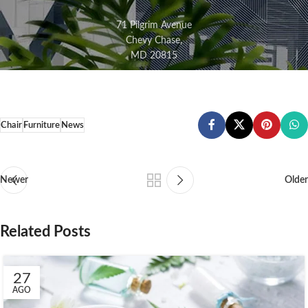
71 Pilgrim Avenue
Chevy Chase,
MD 20815
Chair
Furniture
News
Newer
Older
Related Posts
27
AGO