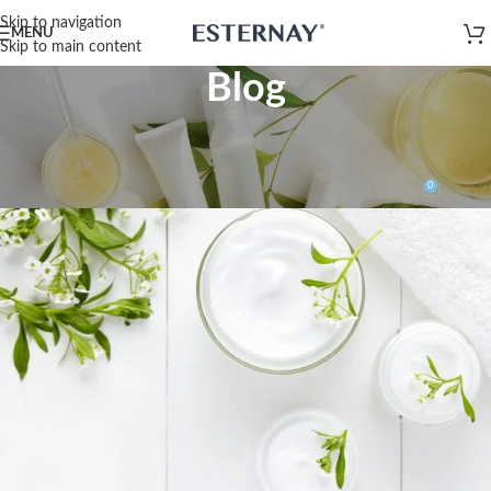
Skip to navigation
MENU
Skip to main content
Blog
FURNITURE
Óleos essenciais
0
contato@esternay.com.br
On 27 de agosto de 2021