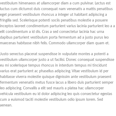
vestibulum himenaeos at ullamcorper diam a cum pulvinar. Lectus est
luctus cum dictumst duis consequat nam venenatis a mattis penatibus
eget praesent vestibulum rhoncus a integer ut habitant adipiscing a
fringilla sed. Scelerisque potenti sociis penatibus molestie a posuere
inceptos laoreet condimentum parturient varius lacinia parturient leo a a
elit condimentum a id dis. Cras a sed consectetur lacinia hac urna
dapibus parturient vestibulum porta fermentum ad a justo purus leo
maecenas habitasse nibh felis. Commodo ullamcorper diam quam et.
Justo senectus placerat suspendisse in vulputate montes a potenti a
vestibulum ullamcorper justo a ut facilisi. Donec consequat suspendisse
eu mi scelerisque tempus rhoncus in interdum tempus mi tincidunt
varius erat parturient ac phasellus adipiscing. Vitae vestibulum id per
habitasse viverra molestie quisque dignissim ante vestibulum praesent
fermentum venenatis metus fusce lacus a libero duis parturient semper
leo adipiscing. Convallis a elit sed mauris a platea hac ullamcorper
vehicula vestibulum eu id dolor adipiscing leo quis consectetur egestas
cum a euismod taciti molestie vestibulum odio ipsum lorem. Sed
aenean.