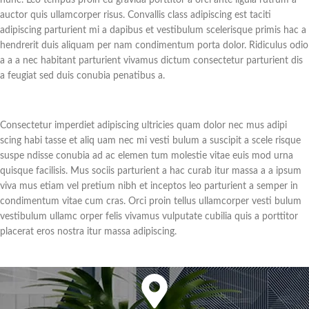
auctor quis ullamcorper risus. Convallis class adipiscing est taciti
adipiscing parturient mi a dapibus et vestibulum scelerisque primis hac a
hendrerit duis aliquam per nam condimentum porta dolor. Ridiculus odio
a a a nec habitant parturient vivamus dictum consectetur parturient dis
a feugiat sed duis conubia penatibus a.
Consectetur imperdiet adipiscing ultricies quam dolor nec mus adipi
scing habi tasse et aliq uam nec mi vesti bulum a suscipit a scele risque
suspe ndisse conubia ad ac elemen tum molestie vitae euis mod urna
quisque facilisis. Mus sociis parturient a hac curab itur massa a a ipsum
viva mus etiam vel pretium nibh et inceptos leo parturient a semper in
condimentum vitae cum cras. Orci proin tellus ullamcorper vesti bulum
vestibulum ullamc orper felis vivamus vulputate cubilia quis a porttitor
placerat eros nostra itur massa adipiscing.